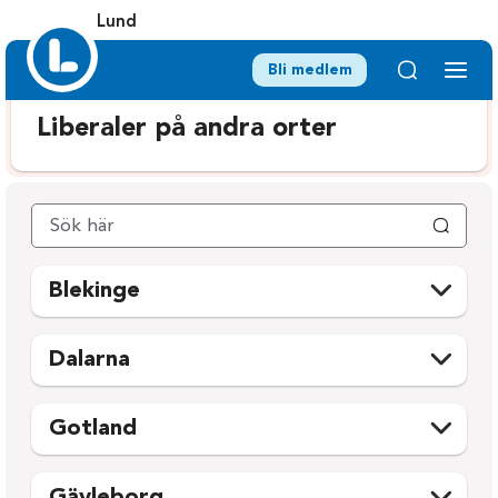
Lund
Bli medlem
Liberaler på andra orter
Blekinge
Karlshamn
Ronneby
Dalarna
Karlskrona
Sölvesborg
Avesta
Mora
Olofström
Gotland
Borlänge
Orsa
Gotland
Falun
Rättvik