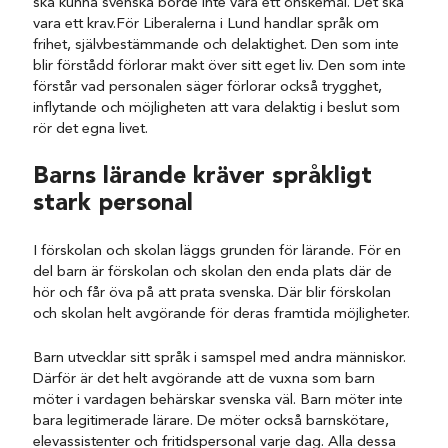
ska kunna svenska borde inte vara ett önskemål. Det ska
vara ett krav.För Liberalerna i Lund handlar språk om
frihet, självbestämmande och delaktighet. Den som inte
blir förstådd förlorar makt över sitt eget liv. Den som inte
förstår vad personalen säger förlorar också trygghet,
inflytande och möjligheten att vara delaktig i beslut som
rör det egna livet.
Barns lärande kräver språkligt
stark personal
I förskolan och skolan läggs grunden för lärande. För en
del barn är förskolan och skolan den enda plats där de
hör och får öva på att prata svenska. Där blir förskolan
och skolan helt avgörande för deras framtida möjligheter.
Barn utvecklar sitt språk i samspel med andra människor.
Därför är det helt avgörande att de vuxna som barn
möter i vardagen behärskar svenska väl. Barn möter inte
bara legitimerade lärare. De möter också barnskötare,
elevassistenter och fritidspersonal varje dag. Alla dessa