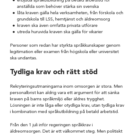
erbjuda språkutbildning på betald arbetstid för
anställda som behöver stärka sin svenska
låta kraven gälla hela verksamheten, från förskola och
grundskola till LSS, hemtjänst och äldreomsorg
kraven ska även omfatta privata utförare
utreda huruvida kraven ska gälla för vikarier
Personer som redan har styrkta språkkunskaper genom
legitimation eller examen från högskola eller universitet
ska undantas.
Tydliga krav och rätt stöd
Rekryteringsutmaningarna inom omsorgen är stora. Men
personalbrist kan aldrig vara ett argument för att sänka
kraven på barns språkmiljö eller äldres trygghet.
Lösningen är inte låga eller otydliga krav, utan tydliga krav
i kombination med språkutbildning på betald arbetstid.
Från den 1 juli inför regeringen språkkrav i
äldreomsorgen. Det är ett välkommet steg. Men politiskt