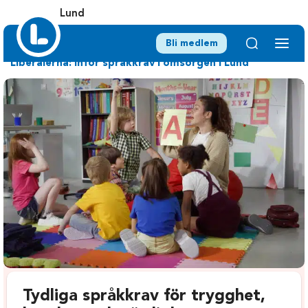
Lund
Bli medlem
Liberalerna: Inför språkkrav i omsorgen i Lund
Tydliga språkkrav för trygghet,